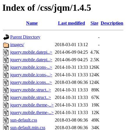
Index of /css/jqm/1.4.5
Name
Last modified
Size
Description
Parent Directory
-
images/
2018-03-01 13:12
-
jquery.mobile.datepi..>
2014-06-09 04:25
4.7K
jquery.mobile.datepi..>
2014-06-09 04:25
2.5K
jquery.mobile.icons-..>
2014-10-31 13:33
126K
jquery.mobile.icons-..>
2014-10-31 13:33
124K
jquery.mobile.icons...>
2018-03-08 06:36
124K
jquery.mobile.struct..>
2014-10-31 13:33
89K
jquery.mobile.struct..>
2014-10-31 13:33
67K
jquery.mobile.theme-..>
2014-10-31 13:33
19K
jquery.mobile.theme-..>
2014-10-31 13:33
12K
sun-default.css
2018-03-08 06:36
49K
sun-default.min.css
2018-03-08 06:36
34K